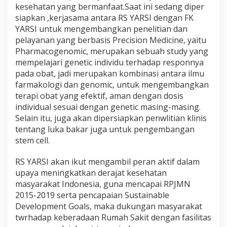
kesehatan yang bermanfaat.Saat ini sedang diper
n
L
siapkan ,kerjasama antara RS YARSI dengan FK
a
YARSI untuk mengembangkan penelitian dan
y
pelayanan yang berbasis Precision Medicine, yaitu
a
Pharmacogenomic, merupakan sebuah study yang
n
mempelajari genetic individu terhadap responnya
a
n
pada obat, jadi merupakan kombinasi antara ilmu
P
farmakologi dan genomic, untuk mengembangkan
r
terapi obat yang efektif, aman dengan dosis
i
individual sesuai dengan genetic masing-masing.
m
a
Selain itu, juga akan dipersiapkan penwlitian klinis
tentang luka bakar juga untuk pengembangan
stem cell.
RS YARSI akan ikut mengambil peran aktif dalam
upaya meningkatkan derajat kesehatan
masyarakat Indonesia, guna mencapai RPJMN
2015-2019 serta pencapaian Sustainable
Development Goals, maka dukungan masyarakat
twrhadap keberadaan Rumah Sakit dengan fasilitas