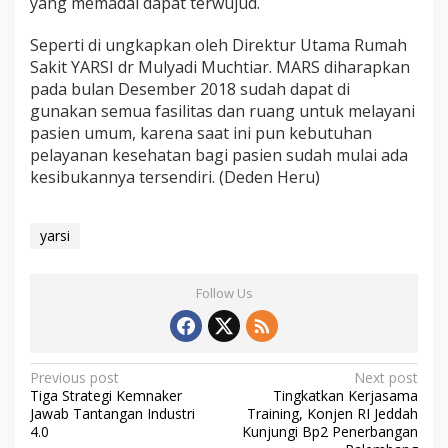
yang memadai dapat terwujud.
Seperti di ungkapkan oleh Direktur Utama Rumah
Sakit YARSI dr Mulyadi Muchtiar. MARS diharapkan
pada bulan Desember 2018 sudah dapat di
gunakan semua fasilitas dan ruang untuk melayani
pasien umum, karena saat ini pun kebutuhan
pelayanan kesehatan bagi pasien sudah mulai ada
kesibukannya tersendiri. (Deden Heru)
yarsi
Follow Us
P
Previous post
Next post
Tiga Strategi Kemnaker
Tingkatkan Kerjasama
o
Jawab Tantangan Industri
Training, Konjen RI Jeddah
s
4.0
Kunjungi Bp2 Penerbangan