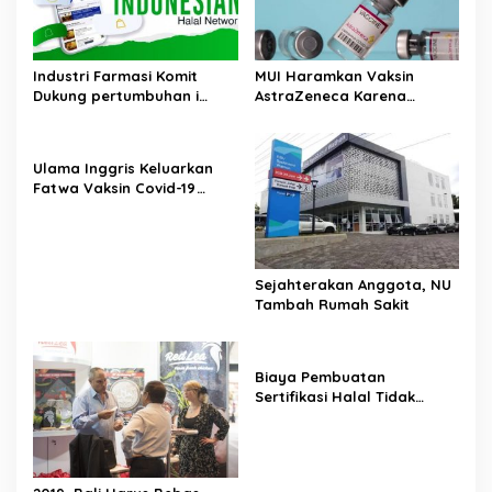
Industri Farmasi Komit
MUI Haramkan Vaksin
Dukung pertumbuhan i
AstraZeneca Karena
Industri Halal
Mengandung Babi
Ulama Inggris Keluarkan
Fatwa Vaksin Covid-19
Produksi Pfizer Jerman
Halal
Sejahterakan Anggota, NU
Tambah Rumah Sakit
Biaya Pembuatan
Sertifikasi Halal Tidak
Boleh Mahal