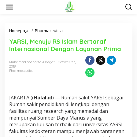
S
k
i
p
t
o
Homepage
/
Pharmaceutical
Y
c
A
YARSI, Menuju RS Islam Bertaraf
o
R
n
S
Internasional Dengan Layanan Prima
t
I
e
,
Muhamad Soeharto Assegaf
October 27,
n
M
2018
t
e
Pharmaceutical
n
u
j
u
R
JAKARTA (
iHalal.id
) — Rumah sakit YARSI sebagai
S
Rumah sakit pendidikan di lengkapi dengan
I
fasilitas ruang research yang memadai dan
s
mempunyai Sumber Daya Manusia yang
l
merupakan lulusan terbaik dari universitas YARSI
a
m
fakultas kedokteran mampu menjawab tantangan
B