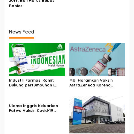
2019, Bali Harus Bebas
Rabies
News Feed
Industri Farmasi Komit
MUI Haramkan Vaksin
Dukung pertumbuhan i
AstraZeneca Karena
Industri Halal
Mengandung Babi
Ulama Inggris Keluarkan
Fatwa Vaksin Covid-19
Produksi Pfizer Jerman
Halal