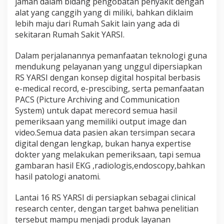
jaman dalam bidang pengobatan penyakit dengan
e
alat yang canggih yang di miliki, bahkan diklaim
r
lebih maju dari Rumah Sakit lain yang ada di
t
a
sekitaran Rumah Sakit YARSI.
r
a
Dalam perjalanannya pemanfaatan teknologi guna
f
mendukung pelayanan yang unggul dipersiapkan
I
RS YARSI dengan konsep digital hospital berbasis
n
t
e-medical record, e-prescibing, serta pemanfaatan
e
PACS (Picture Archiving and Communication
r
System) untuk dapat merecord semua hasil
n
pemeriksaan yang memiliki output image dan
a
video.Semua data pasien akan tersimpan secara
s
i
digital dengan lengkap, bukan hanya expertise
o
dokter yang melakukan pemeriksaan, tapi semua
n
gambaran hasil EKG ,radiologis,endoscopy,bahkan
a
hasil patologi anatomi.
l
D
e
Lantai 16 RS YARSI di persiapkan sebagai clinical
n
research center, dengan target bahwa penelitian
g
tersebut mampu menjadi produk layanan
a