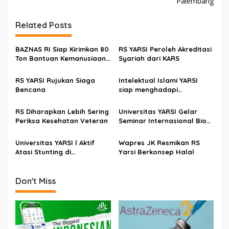
Palembang
t
n
Related Posts
a
v
BAZNAS RI Siap Kirimkan 80
RS YARSI Peroleh Akreditasi
Ton Bantuan Kemanusiaan
Syariah dari KARS
i
untuk Palestina lewat Jalur
g
Udara
RS YARSI Rujukan Siaga
Intelektual Islami YARSI
Bencana
siap menghadapi
a
tantangan
t
RS Diharapkan Lebih Sering
Universitas YARSI Gelar
i
Periksa Kesehatan Veteran
Seminar Internasional Bio
Informatics
o
Universitas YARSI l Aktif
Wapres JK Resmikan RS
n
Atasi Stunting di
Yarsi Berkonsep Halal
Pandeglang
Don't Miss