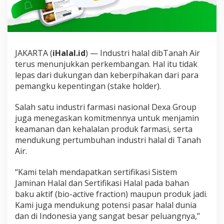
D
u
k
u
n
g
JAKARTA (
iHalal.id
) — Industri halal dibTanah Air
p
terus menunjukkan perkembangan. Hal itu tidak
e
lepas dari dukungan dan keberpihakan dari para
r
pemangku kepentingan (stake holder).
t
u
m
Salah satu industri farmasi nasional Dexa Group
b
juga menegaskan komitmennya untuk menjamin
u
keamanan dan kehalalan produk farmasi, serta
h
mendukung pertumbuhan industri halal di Tanah
a
n
Air.
i
I
“Kami telah mendapatkan sertifikasi Sistem
n
Jaminan Halal dan Sertifikasi Halal pada bahan
d
baku aktif (bio-active fraction) maupun produk jadi.
u
s
Kami juga mendukung potensi pasar halal dunia
t
dan di Indonesia yang sangat besar peluangnya,”
r