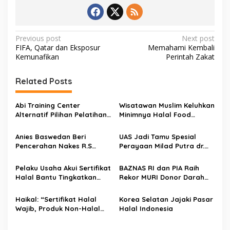
P
Previous post
Next post
FIFA, Qatar dan Eksposur
Memahami Kembali
o
Kemunafikan
Perintah Zakat
s
t
Related Posts
n
Abi Training Center
Wisatawan Muslim Keluhkan
a
Alternatif Pilihan Pelatihan
Minimnya Halal Food
v
MICE Halal
Maskapai Penerbangan
Anies Baswedan Beri
UAS Jadi Tamu Spesial
i
Pencerahan Nakes R.S
Perayaan Milad Putra dr.
g
UMMI Bogor
Ayu Widyaningrum
a
Pelaku Usaha Akui Sertifikat
BAZNAS RI dan PIA Raih
Halal Bantu Tingkatkan
Rekor MURI Donor Darah
t
Omzet, Kepala PJPH: Bukti
Secara Serentak oleh
i
Halal Berikan Nilai Tambah
Mustahik Terbanyak
Haikal: “Sertifikat Halal
Korea Selatan Jajaki Pasar
Ekonomi
Wajib, Produk Non-Halal
Halal Indonesia
o
Cantumkan Kandungan”
n