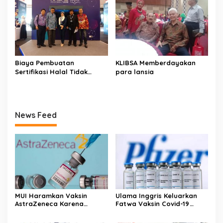
Biaya Pembuatan
KLIBSA Memberdayakan
Sertifikasi Halal Tidak
para lansia
Boleh Mahal
News Feed
MUI Haramkan Vaksin
Ulama Inggris Keluarkan
AstraZeneca Karena
Fatwa Vaksin Covid-19
Mengandung Babi
Produksi Pfizer Jerman
Halal