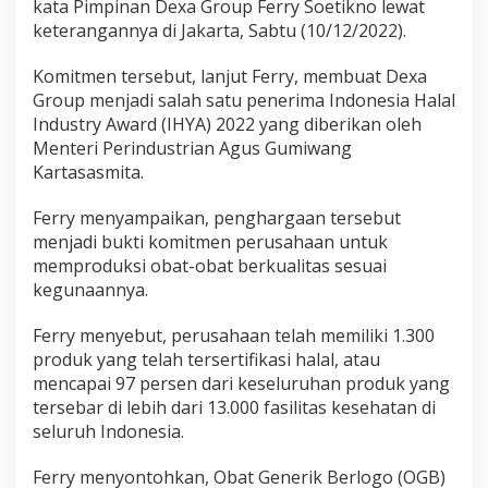
kata Pimpinan Dexa Group Ferry Soetikno lewat
i
keterangannya di Jakarta, Sabtu (10/12/2022).
H
a
l
Komitmen tersebut, lanjut Ferry, membuat Dexa
a
Group menjadi salah satu penerima Indonesia Halal
l
Industry Award (IHYA) 2022 yang diberikan oleh
Menteri Perindustrian Agus Gumiwang
Kartasasmita.
Ferry menyampaikan, penghargaan tersebut
menjadi bukti komitmen perusahaan untuk
memproduksi obat-obat berkualitas sesuai
kegunaannya.
Ferry menyebut, perusahaan telah memiliki 1.300
produk yang telah tersertifikasi halal, atau
mencapai 97 persen dari keseluruhan produk yang
tersebar di lebih dari 13.000 fasilitas kesehatan di
seluruh Indonesia.
Ferry menyontohkan, Obat Generik Berlogo (OGB)