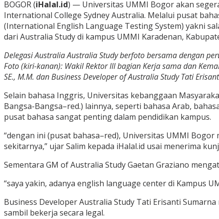
BOGOR (
iHalal.id
) — Universitas UMMI Bogor akan segera 
International College Sydney Australia. Melalui pusat b
(International English Language Testing System) yakni sa
dari Australia Study di kampus UMMI Karadenan, Kabupate
Delegasi Australia Australia Study berfoto bersama dengan pe
Foto (kiri-kanan): Wakil Rektor III bagian Kerja sama dan Kem
SE., M.M. dan Business Developer of Australia Study Tati Erisant
Selain bahasa Inggris, Universitas kebanggaan Masyaraka
Bangsa-Bangsa–red.) lainnya, seperti bahasa Arab, bahas
pusat bahasa sangat penting dalam pendidikan kampus.
“dengan ini (pusat bahasa–red), Universitas UMMI Bogor m
sekitarnya,” ujar Salim kepada iHalal.id usai menerima kun
Sementara GM of Australia Study Gaetan Graziano menga
“saya yakin, adanya english language center di Kampus 
Business Developer Australia Study Tati Erisanti Sumarna
sambil bekerja secara legal.