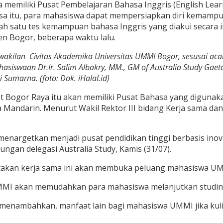
memiliki Pusat Pembelajaran Bahasa Inggris (English Lear
ahasa itu, para mahasiswa dapat mempersiapkan diri kemamp
lah satu tes kemampuan bahasa Inggris yang diakui secara i
n Bogor, beberapa waktu lalu.
rwakilan Civitas Akademika Universitas UMMI Bogor, sesusai aca
ahasiswaan Dr.Ir. Salim Albakry, MM., GM of Australia Study Gae
i Sumarna. (foto: Dok. iHalal.id)
t Bogor Raya itu akan memiliki Pusat Bahasa yang digunaka
a Mandarin. Menurut Wakil Rektor III bidang Kerja sama da
enargetkan menjadi pusat pendidikan tinggi berbasis inova
jungan delegasi Australia Study, Kamis (31/07).
takan kerja sama ini akan membuka peluang mahasiswa UMM
UMMI akan memudahkan para mahasiswa melanjutkan studinya
 menambahkan, manfaat lain bagi mahasiswa UMMI jika kulia