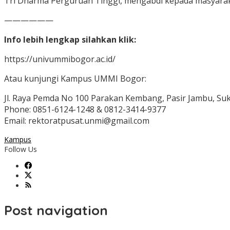
Tri Dharma Perguruan Tinggi, mengabdi kepada masyaraka
——————
Info lebih lengkap silahkan klik:
https://univummibogor.ac.id/
Atau kunjungi Kampus UMMI Bogor:
Jl. Raya Pemda No 100 Parakan Kembang, Pasir Jambu, Suk
Phone: 0851-6124-1248 & 0812-3414-9377
Email: rektoratpusat.unmi@gmail.com
Kampus
Follow Us
Post navigation