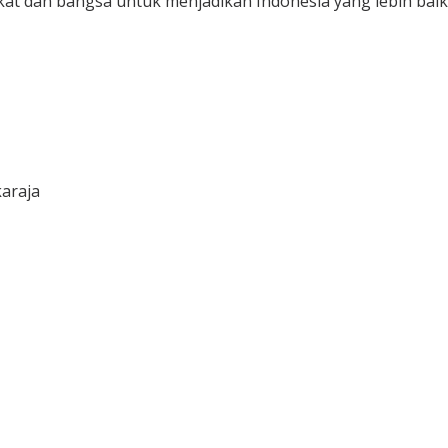
t dan bangsa untuk menjadikan Indonesia yang lebih baik.
araja