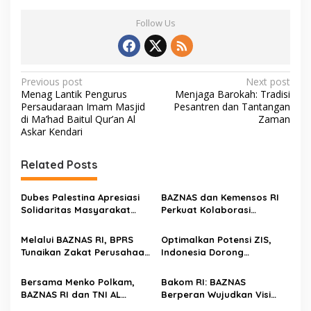
Follow Us
P
Previous post
Next post
Menag Lantik Pengurus
Menjaga Barokah: Tradisi
o
Persaudaraan Imam Masjid
Pesantren dan Tantangan
s
di Ma’had Baitul Qur’an Al
Zaman
Askar Kendari
t
n
Related Posts
a
v
Dubes Palestina Apresiasi
BAZNAS dan Kemensos RI
Solidaritas Masyarakat
Perkuat Kolaborasi
i
Indonesia melalui BAZNAS
Percepat Pengentasan
g
Kemiskinan Ekstrem
Melalui BAZNAS RI, BPRS
Optimalkan Potensi ZIS,
Tunaikan Zakat Perusahaan
Indonesia Dorong
a
Rp 890 Juta
Transformasi Digital di
t
Global WaqfTech 2026
Bersama Menko Polkam,
Bakom RI: BAZNAS
i
BAZNAS RI dan TNI AL
Berperan Wujudkan Visi
Berangkatkan 1.448
Indonesia Emas 2045