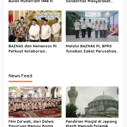
Bulan Muharram 1448 H.
Solidaritas Masyarakat
Indonesia melalui BAZNAS
BAZNAS dan Kemensos RI
Melalui BAZNAS RI, BPRS
Perkuat Kolaborasi
Tunaikan Zakat Perusahaan
Percepat Pengentasan
Rp 890 Juta
Kemiskinan Ekstrem
News Feed
Film Da’wah, dari Dalwa
Pendirian Masjid di Jepang
Pasuruan Menuju Roma
Masih Menjadi Polemik