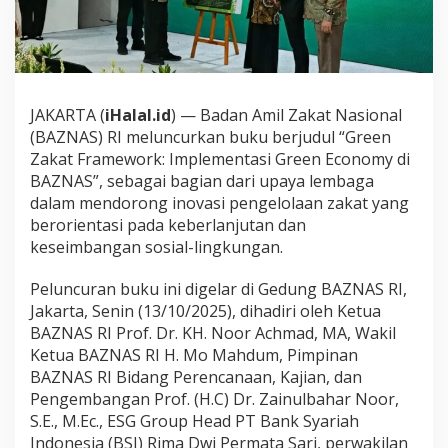
E
c
o
n
o
m
JAKARTA (
iHalal.id
) — Badan Amil Zakat Nasional
y
(BAZNAS) RI meluncurkan buku berjudul “Green
,
B
Zakat Framework: Implementasi Green Economy di
A
BAZNAS”, sebagai bagian dari upaya lembaga
Z
dalam mendorong inovasi pengelolaan zakat yang
N
berorientasi pada keberlanjutan dan
A
keseimbangan sosial-lingkungan.
S
R
I
Peluncuran buku ini digelar di Gedung BAZNAS RI,
L
Jakarta, Senin (13/10/2025), dihadiri oleh Ketua
u
BAZNAS RI Prof. Dr. KH. Noor Achmad, MA, Wakil
n
Ketua BAZNAS RI H. Mo Mahdum, Pimpinan
c
u
BAZNAS RI Bidang Perencanaan, Kajian, dan
r
Pengembangan Prof. (H.C) Dr. Zainulbahar Noor,
k
S.E., M.Ec., ESG Group Head PT Bank Syariah
a
Indonesia (BSI) Rima Dwi Permata Sari, perwakilan
n