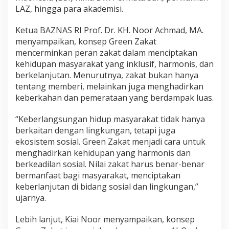
B
LAZ, hingga para akademisi.
u
k
Ketua BAZNAS RI Prof. Dr. KH. Noor Achmad, MA.
u
menyampaikan, konsep Green Zakat
G
mencerminkan peran zakat dalam menciptakan
r
e
kehidupan masyarakat yang inklusif, harmonis, dan
e
berkelanjutan. Menurutnya, zakat bukan hanya
n
tentang memberi, melainkan juga menghadirkan
Z
keberkahan dan pemerataan yang berdampak luas.
a
k
a
“Keberlangsungan hidup masyarakat tidak hanya
t
berkaitan dengan lingkungan, tetapi juga
F
ekosistem sosial. Green Zakat menjadi cara untuk
r
menghadirkan kehidupan yang harmonis dan
a
berkeadilan sosial. Nilai zakat harus benar-benar
m
e
bermanfaat bagi masyarakat, menciptakan
w
keberlanjutan di bidang sosial dan lingkungan,”
o
ujarnya.
r
k
Lebih lanjut, Kiai Noor menyampaikan, konsep