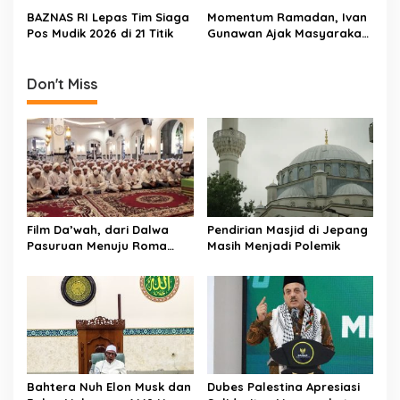
o
Pemudik Naik Kapal Perang
BAZNAS RI Lepas Tim Siaga
Momentum Ramadan, Ivan
n
Pos Mudik 2026 di 21 Titik
Gunawan Ajak Masyarakat
Tunaikan Zakat melalui
BAZNAS
Don't Miss
Film Da’wah, dari Dalwa
Pendirian Masjid di Jepang
Pasuruan Menuju Roma
Masih Menjadi Polemik
untuk Dunia
Bahtera Nuh Elon Musk dan
Dubes Palestina Apresiasi