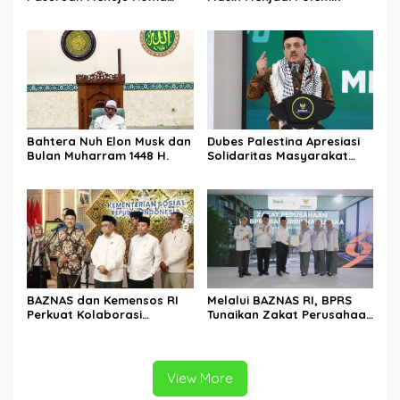
untuk Dunia
Bahtera Nuh Elon Musk dan
Dubes Palestina Apresiasi
Bulan Muharram 1448 H.
Solidaritas Masyarakat
Indonesia melalui BAZNAS
BAZNAS dan Kemensos RI
Melalui BAZNAS RI, BPRS
Perkuat Kolaborasi
Tunaikan Zakat Perusahaan
Percepat Pengentasan
Rp 890 Juta
Kemiskinan Ekstrem
View More