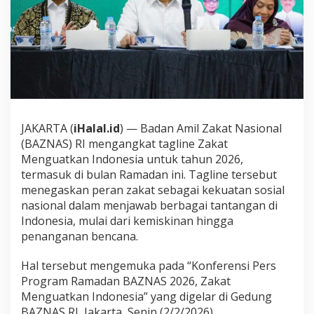
K
a
m
p
a
n
y
e
k
a
JAKARTA (
iHalal.id
) — Badan Amil Zakat Nasional
n
(BAZNAS) RI mengangkat tagline Zakat
T
Menguatkan Indonesia untuk tahun 2026,
a
g
termasuk di bulan Ramadan ini. Tagline tersebut
l
menegaskan peran zakat sebagai kekuatan sosial
i
nasional dalam menjawab berbagai tantangan di
n
Indonesia, mulai dari kemiskinan hingga
e
penanganan bencana.
“
Z
a
Hal tersebut mengemuka pada “Konferensi Pers
k
Program Ramadan BAZNAS 2026, Zakat
a
Menguatkan Indonesia” yang digelar di Gedung
t
BAZNAS RI, Jakarta, Senin (2/2/2026).
M