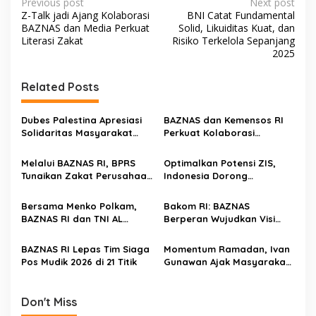
P
Previous post
Next post
Z-Talk jadi Ajang Kolaborasi
BNI Catat Fundamental
o
BAZNAS dan Media Perkuat
Solid, Likuiditas Kuat, dan
s
Literasi Zakat
Risiko Terkelola Sepanjang
2025
t
n
Related Posts
a
v
Dubes Palestina Apresiasi
BAZNAS dan Kemensos RI
Solidaritas Masyarakat
Perkuat Kolaborasi
i
Indonesia melalui BAZNAS
Percepat Pengentasan
g
Kemiskinan Ekstrem
Melalui BAZNAS RI, BPRS
Optimalkan Potensi ZIS,
Tunaikan Zakat Perusahaan
Indonesia Dorong
a
Rp 890 Juta
Transformasi Digital di
t
Global WaqfTech 2026
Bersama Menko Polkam,
Bakom RI: BAZNAS
i
BAZNAS RI dan TNI AL
Berperan Wujudkan Visi
Berangkatkan 1.448
Indonesia Emas 2045
o
Pemudik Naik Kapal Perang
BAZNAS RI Lepas Tim Siaga
Momentum Ramadan, Ivan
n
Pos Mudik 2026 di 21 Titik
Gunawan Ajak Masyarakat
Tunaikan Zakat melalui
BAZNAS
Don't Miss