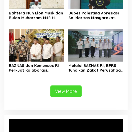
Bahtera Nuh Elon Musk dan
Dubes Palestina Apresiasi
Bulan Muharram 1448 H.
Solidaritas Masyarakat
Indonesia melalui BAZNAS
BAZNAS dan Kemensos RI
Melalui BAZNAS RI, BPRS
Perkuat Kolaborasi
Tunaikan Zakat Perusahaan
Percepat Pengentasan
Rp 890 Juta
Kemiskinan Ekstrem
View More
Video
Player