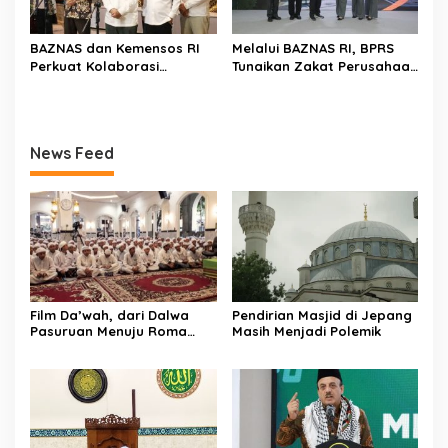
BAZNAS dan Kemensos RI
Melalui BAZNAS RI, BPRS
Perkuat Kolaborasi
Tunaikan Zakat Perusahaan
Percepat Pengentasan
Rp 890 Juta
Kemiskinan Ekstrem
News Feed
Film Da’wah, dari Dalwa
Pendirian Masjid di Jepang
Pasuruan Menuju Roma
Masih Menjadi Polemik
untuk Dunia