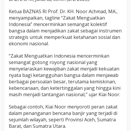
e
n
Ketua BAZNAS RI Prof. Dr. KH. Noor Achmad, MA.,
g
menyampaikan, tagline “Zakat Menguatkan
u
Indonesia” mencerminkan semangat kolektif
a
bangsa dalam menjadikan zakat sebagai instrumen
t
k
strategis untuk memperkuat ketahanan sosial dan
a
ekonomi nasional.
n
I
“Zakat Menguatkan Indonesia mencerminkan
n
semangat gotong royong nasional yang
d
o
menyelaraskan kewajiban zakat menjadi kekuatan
n
nyata bagi ketangguhan bangsa dalam menjawab
e
berbagai persoalan besar, terutama kemiskinan,
s
kebencanaan, dan ketertinggalan yang hingga kini
i
a
masih menjadi tantangan nasional,” ujar Kiai Noor.
Sebagai contoh, Kiai Noor menyoroti peran zakat
dalam penanganan bencana banjir yang terjadi di
sejumlah wilayah, seperti Provinsi Aceh, Sumatra
Barat, dan Sumatra Utara.