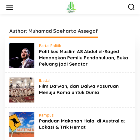
S
k
i
p
t
o
Author:
Muhamad Soeharto Assegaf
c
o
Partai Politik
n
Politikus Muslim AS Abdul el-Sayed
t
Menangkan Pemilu Pendahuluan, Buka
e
Peluang jadi Senator
n
t
Ibadah
Film Da’wah, dari Dalwa Pasuruan
Menuju Roma untuk Dunia
Kampus
Panduan Makanan Halal di Australia:
Lokasi & Trik Hemat