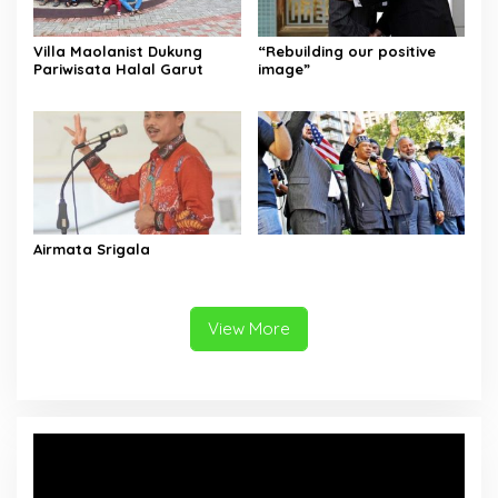
Villa Maolanist Dukung
“Rebuilding our positive
Pariwisata Halal Garut
image”
Airmata Srigala
View More
Video
Player