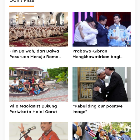
t
Don't Miss
n
a
v
i
g
Film Da’wah, dari Dalwa
Prabowo-Gibran
a
Pasuruan Menuju Roma
Mengkhawatirkan bagi
t
untuk Dunia
Indonesia
i
o
n
Villa Maolanist Dukung
“Rebuilding our positive
Pariwisata Halal Garut
image”