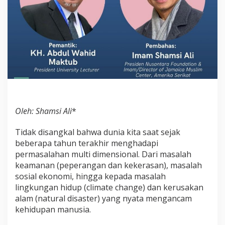
t
i
R
a
k
y
a
t
!
Oleh: Shamsi Ali
*
Tidak disangkal bahwa dunia kita saat sejak
beberapa tahun terakhir menghadapi
permasalahan multi dimensional. Dari masalah
keamanan (peperangan dan kekerasan), masalah
sosial ekonomi, hingga kepada masalah
lingkungan hidup (climate change) dan kerusakan
alam (natural disaster) yang nyata mengancam
kehidupan manusia.