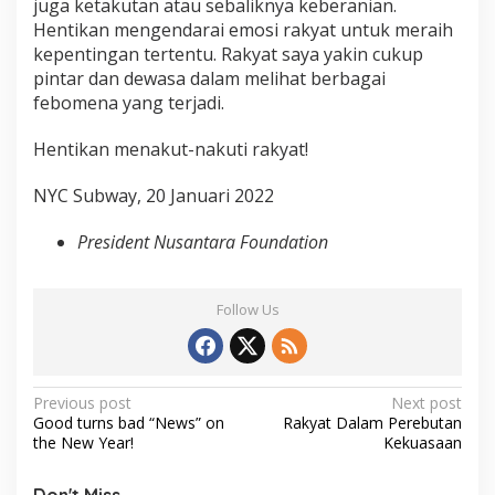
juga ketakutan atau sebaliknya keberanian.
Hentikan mengendarai emosi rakyat untuk meraih
kepentingan tertentu. Rakyat saya yakin cukup
pintar dan dewasa dalam melihat berbagai
febomena yang terjadi.
Hentikan menakut-nakuti rakyat!
NYC Subway, 20 Januari 2022
President Nusantara Foundation
Follow Us
P
Previous post
Next post
Good turns bad “News” on
Rakyat Dalam Perebutan
o
the New Year!
Kekuasaan
s