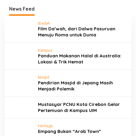
Selamatkan
BAZNAS RI
Lingkungan Jawa
News Feed
Barat
S
Ibadah
I
Film Da’wah, dari Dalwa Pasuruan
T
Menuju Roma untuk Dunia
U
S
H
Kampus
A
Panduan Makanan Halal di Australia:
L
A
Lokasi & Trik Hemat
L
Masjid
Pendirian Masjid di Jepang Masih
Menjadi Polemik
Mustasyar PCNU Kota Cirebon Gelar
Pertemuan di Kampus UIM
Heritage
Empang Bukan “Arab Town”