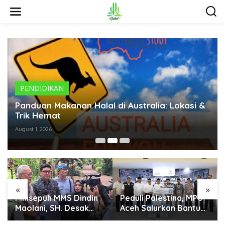
S
k
i
p
t
o
c
o
n
t
PENDIDIKAN
e
n
Panduan Makanan Halal di Australia: Lokasi &
t
Trik Hemat
August 1, 2026
«
»
Pinisepuh MMS Dindin
Peduli Palestina, MPU
Maolani, SH. Desak
Aceh Salurkan Bantuan
Menteri LH Berani
Rp1 Miliar melalui